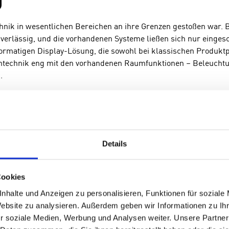
chnik in wesentlichen Bereichen an ihre Grenzen gestoßen war. 
uverlässig, und die vorhandenen Systeme ließen sich nur einges
rmatigen Display-Lösung, die sowohl bei klassischen Produktp
Medientechnik eng mit den vorhandenen Raumfunktionen – Beleuc
.
xibel bleiben musste: Vom Auditorium über den Meetingmodus bis
ig, bestehende Komponenten, wie die vorhandenen Deckenpendel
lten die Technik ohne Einarbeitung intuitiv nutzen können – sowo
Details
Cookies
nhalte und Anzeigen zu personalisieren, Funktionen für soziale
Website zu analysieren. Außerdem geben wir Informationen zu I
r soziale Medien, Werbung und Analysen weiter. Unsere Partner