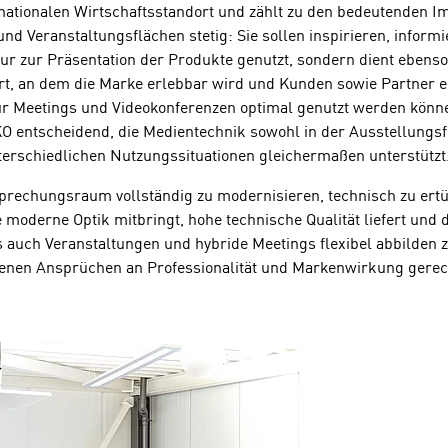
ernationalen Wirtschaftsstandort und zählt zu den bedeutenden 
Veranstaltungsflächen stetig: Sie sollen inspirieren, informier
nur zur Präsentation der Produkte genutzt, sondern dient ebens
 Ort, an dem die Marke erlebbar wird und Kunden sowie Partner 
Meetings und Videokonferenzen optimal genutzt werden können 
KO entscheidend, die Medientechnik sowohl in der Ausstellung
nterschiedlichen Nutzungssituationen gleichermaßen unterstützt
prechungsraum vollständig zu modernisieren, technisch zu ertü
ine moderne Optik mitbringt, hohe technische Qualität liefert und
auch Veranstaltungen und hybride Meetings flexibel abbilden z
eigenen Ansprüchen an Professionalität und Markenwirkung gerec