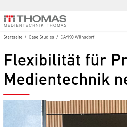
Zur Hauptnavigation springen
Zum Hauptinhalt springen
Zur Fußzeile der Seite springen
Startseite
Case Studies
GAYKO Wilnsdorf
Flexibilität für 
Medientechnik n