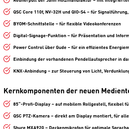
QSC Core 110f, NV-32H und QIO-S4 – für Signalführung
BYOM-Schnittstelle – für flexible Videokonferenzen
Digital-Signage-Funktion – für Präsentation und Infor
Power Control über Gude – für ein effizientes Energi
Einbindung der vorhandenen Pendellautsprecher in d
KNX-Anbindung – zur Steuerung von Licht, Verdunklu
Kernkomponenten der neuen Medient
85“-Profi-Display – auf mobilem Rollgestell, flexibel 
QSC PTZ-Kamera – direkt am Display montiert, für all
Shure MXA920 – Deckenmikrofon für optimale Sprach