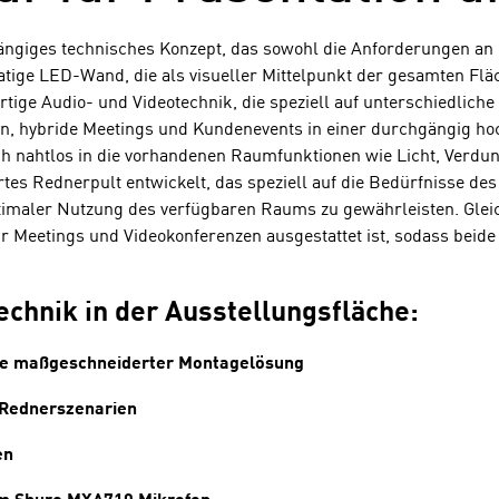
giges technisches Konzept, das sowohl die Anforderungen an F
matige LED-Wand, die als visueller Mittelpunkt der gesamten Flä
rtige Audio- und Videotechnik, die speziell auf unterschiedlic
en, hybride Meetings und Kundenevents in einer durchgängig ho
 sich nahtlos in die vorhandenen Raumfunktionen wie Licht, Ver
s Rednerpult entwickelt, das speziell auf die Bedürfnisse de
ptimaler Nutzung des verfügbaren Raums zu gewährleisten. Glei
etings und Videokonferenzen ausgestattet ist, sodass beide Be
hnik in der Ausstellungsfläche:
ive maßgeschneiderter Montagelösung
 Rednerszenarien
en
em Shure MXA710 Mikrofon