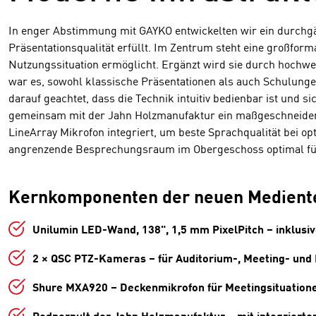
In enger Abstimmung mit GAYKO entwickelten wir ein durchgän
Präsentationsqualität erfüllt. Im Zentrum steht eine großfor
Nutzungssituation ermöglicht. Ergänzt wird sie durch hochwe
war es, sowohl klassische Präsentationen als auch Schulung
darauf geachtet, dass die Technik intuitiv bedienbar ist und
gemeinsam mit der Jahn Holzmanufaktur ein maßgeschneiderte
LineArray Mikrofon integriert, um beste Sprachqualität bei o
angrenzende Besprechungsraum im Obergeschoss optimal für Me
Kernkomponenten der neuen Medientec
Unilumin LED-Wand, 138", 1,5 mm PixelPitch – inklus
2 × QSC PTZ-Kameras – für Auditorium-, Meeting- und
Shure MXA920 – Deckenmikrofon für Meetingsituation
Rednerpult der Jahn Holzmanufaktur – mit integriert