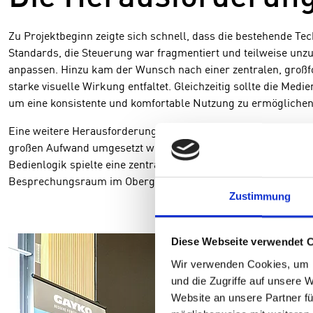
Zu Projektbeginn zeigte sich schnell, dass die bestehende Te
Standards, die Steuerung war fragmentiert und teilweise unz
anpassen. Hinzu kam der Wunsch nach einer zentralen, großfo
starke visuelle Wirkung entfaltet. Gleichzeitig sollte die 
um eine konsistente und komfortable Nutzung zu ermöglichen
Eine weitere Herausforderung lag darin, dass die Fläche fle
großen Aufwand umgesetzt werden können. Zudem war es wicht
Bedienlogik spielte eine zentrale Rolle: Alle Beteiligten sol
Besprechungsraum im Obergeschoss.
Zustimmung
Diese Webseite verwendet 
Wir verwenden Cookies, um I
und die Zugriffe auf unsere 
Website an unsere Partner fü