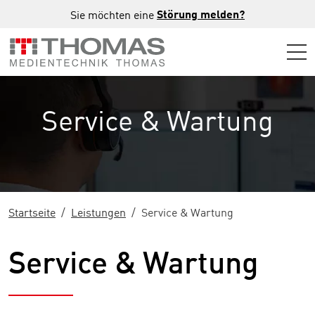
Zur Hauptnavigation springen
Zum Hauptinhalt springen
Zur Fußzeile der Seite springen
Störung melden?
Sie möchten eine
Service & Wartung
Startseite
Leistungen
Service & Wartung
Service & Wartung