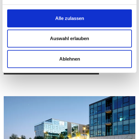
Medientechnik Thomas GmbH
Alle zulassen
Martinshardt 3
57074 Siegen
Auswahl erlauben
E-Mail:
info(at)mt-thomas.de
Tel:
+49 271 384634-0
Ablehnen
Anfahrt mit Google Maps planen