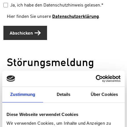
Ja, ich habe den Datenschutzhinweis gelesen.
*
Hier finden Sie unsere
Datenschutzerklärung
.
Abschicken
Störungsmeldung
Es gibt eine technische Störung und Sie brauchen
Support?
Warten Sie nicht ab und kommen direkt auf uns zu.
Zustimmung
Details
Über Cookies
Nutzen Sie unser intuitives Helpdesk, um direkt ein
Ticket zu eröffnen:
Diese Webseite verwendet Cookies
Medientechnik Thomas Helpdesk
Wir verwenden Cookies, um Inhalte und Anzeigen zu