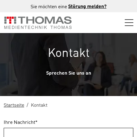
Zur Hauptnavigation springen
Zum Hauptinhalt springen
Zur Fußzeile der Seite springen
Störung melden?
Sie möchten eine
Kontakt
Sprechen Sie uns an
Startseite
Kontakt
Ihre Nachricht
*