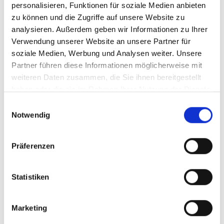
personalisieren, Funktionen für soziale Medien anbieten
Oder kontaktieren Sie uns gerne telefonisch oder per
zu können und die Zugriffe auf unsere Website zu
Mail:
analysieren. Außerdem geben wir Informationen zu Ihrer
Tel:
+49 271 384634-10
Verwendung unserer Website an unsere Partner für
Mail:
ticket@pro.mt-thomas.de
soziale Medien, Werbung und Analysen weiter. Unsere
Partner führen diese Informationen möglicherweise mit
weiteren Daten zusammen, die Sie ihnen bereitgestellt
haben oder die sie im Rahmen Ihrer Nutzung der Dienste
gesammelt haben.
Einwilligungsauswahl
Notwendig
Präferenzen
Statistiken
Marketing
Standort Siegen