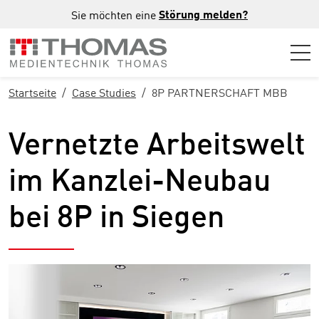
Zur Hauptnavigation springen
Zum Hauptinhalt springen
Zur Fußzeile der Seite springen
Störung melden?
Sie möchten eine
Startseite
Case Studies
8P PARTNERSCHAFT MBB
Vernetzte Arbeitswelt
im Kanzlei-Neubau
bei 8P in Siegen